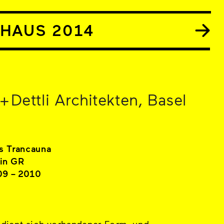
NHAUS 2014
+ Dettli Architekten, Basel
s Trancauna
in GR
09 – 2010
dient sich vorhandener Form- und 